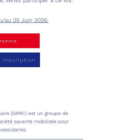
ue, venez participer à ce WE.
qu'au 25 Juin 2026.
gramme
 Inscription
aire (GRRC) est un groupe de
société savante mobilisée pour
vasculaires.